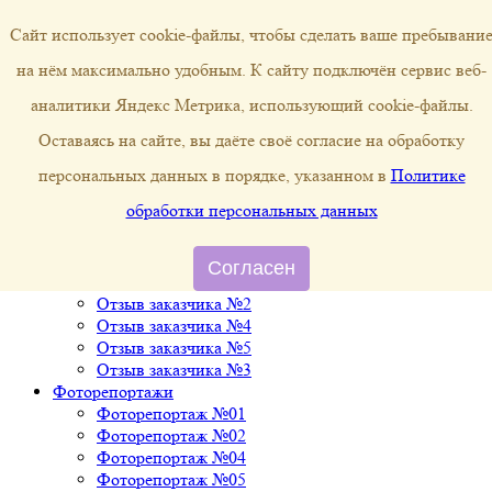
Сайт использует cookie-файлы, чтобы сделать ваше пребывани
на нём максимально удобным. К cайту подключён сервис веб-
строительство деревянных
домов и бань из бруса
аналитики Яндекс Метрика, использующий cookie-файлы.
Пн-Вс: 08:00 - 20:00
kostromskoi-srub@mail.ru
8 (996) 048-65-30
8 (930) 389-52-41
Оставаясь на сайте, вы даёте своё согласие на обработку
О нас
персональных данных в порядке, указанном в
Политике
Каталог проектов
обработки персональных данных
Каталог домов из бруса
Бани из бруса
Отзывы
Согласен
Отзыв заказчика №1
Отзыв заказчика №2
Отзыв заказчика №4
Отзыв заказчика №5
Отзыв заказчика №3
Фоторепортажи
Фоторепортаж №01
Фоторепортаж №02
Фоторепортаж №04
Фоторепортаж №05