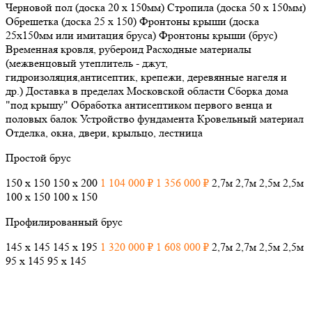
Черновой пол (доска 20 х 150мм)
Стропила (доска 50 х 150мм)
Обрешетка (доска 25 х 150)
Фронтоны крыши (доска
25х150мм или имитация бруса)
Фронтоны крыши (брус)
Временная кровля, рубероид
Расходные материалы
(межвенцовый утеплитель - джут,
гидроизоляция,антисептик, крепежи, деревянные нагеля и
др.)
Доставка в пределах Московской области
Сборка дома
"под крышу"
Обработка антисептиком первого венца и
половых балок
Устройство фундамента
Кровельный материал
Отделка, окна, двери, крыльцо, лестница
Простой брус
150 х 150
150 х 200
1 104 000 ₽
1 356 000 ₽
2,7м
2,7м
2,5м
2,5м
100 х 150
100 х 150
Профилированный брус
145 х 145
145 х 195
1 320 000 ₽
1 608 000 ₽
2,7м
2,7м
2,5м
2,5м
95 х 145
95 х 145