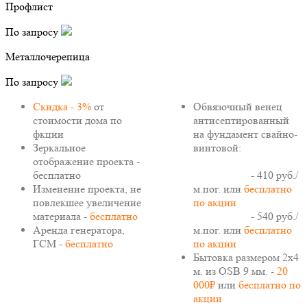
Профлист
По запросу
Металлочерепица
По запросу
Скидка - 3%
от
Обвязочный венец
стоимости дома по
антисептированный
фкции
на фундамент свайно-
Зеркальное
винтовой:
отображение проекта -
бесплатно
150х150 мм
- 410 руб./
Изменение проекта, не
м.пог. или
бесплатно
повлекшее увеличение
по акции
материала -
бесплатно
150х200 мм
- 540 руб./
Аренда генератора,
м.пог. или
бесплатно
ГСМ -
бесплатно
по акции
Бытовка размером 2х4
м. из OSB 9 мм. -
20
000₽
или
бесплатно по
акции