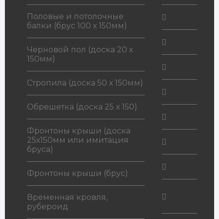
Половые и потолочные
балки (брус 100 х 150мм)
Черновой пол (доска 20 х
150мм)
Стропила (доска 50 х 150мм)
Обрешетка (доска 25 х 150)
Фронтоны крыши (доска
25х150мм или имитация
бруса)
Фронтоны крыши (брус)
Временная кровля,
рубероид