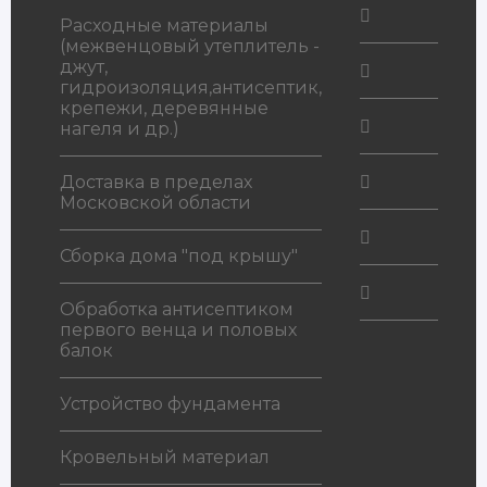
Расходные материалы
(межвенцовый утеплитель -
джут,
гидроизоляция,антисептик,
крепежи, деревянные
нагеля и др.)
Доставка в пределах
Московской области
Сборка дома "под крышу"
Обработка антисептиком
первого венца и половых
балок
Устройство фундамента
Кровельный материал