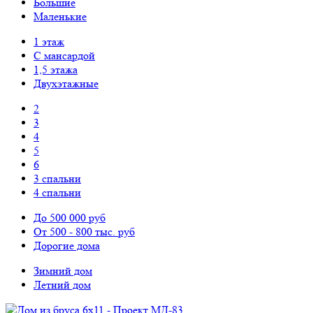
Большие
Маленькие
1 этаж
С мансардой
1,5 этажа
Двухэтажные
2
3
4
5
6
3 спальни
4 спальни
До 500 000 руб
От 500 - 800 тыс. руб
Дорогие дома
Зимний дом
Летний дом