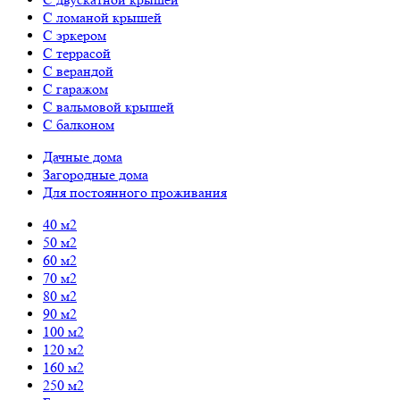
С ломаной крышей
С эркером
С террасой
С верандой
С гаражом
С вальмовой крышей
С балконом
Дачные дома
Загородные дома
Для постоянного проживания
40 м2
50 м2
60 м2
70 м2
80 м2
90 м2
100 м2
120 м2
160 м2
250 м2