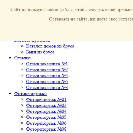
Сайт использует cookie-файлы, чтобы сделать ваше пребы
строительство деревянных
домов и бань из бруса
Пн-Вс: 08:00 - 20:00
kostromskoi-srub@mail.ru
Оставаясь на сайте, вы даёте своё согл
8 (996) 048-65-30
8 (930) 389-52-41
О нас
Каталог проектов
Каталог домов из бруса
Бани из бруса
Отзывы
Отзыв заказчика №1
Отзыв заказчика №2
Отзыв заказчика №4
Отзыв заказчика №5
Отзыв заказчика №3
Фоторепортажи
Фоторепортаж №01
Фоторепортаж №02
Фоторепортаж №04
Фоторепортаж №05
Фоторепортаж №06
Фоторепортаж №08