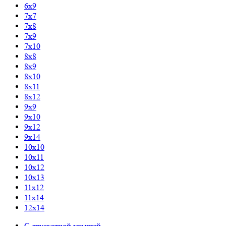
6x9
7x7
7x8
7x9
7x10
8x8
8x9
8x10
8x11
8x12
9x9
9x10
9x12
9x14
10x10
10x11
10x12
10x13
11x12
11x14
12x14
С двускатной крышей