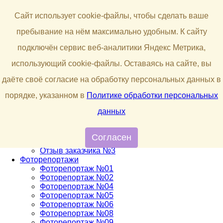
Сайт использует cookie-файлы, чтобы сделать ваше
пребывание на нём максимально удобным. К cайту
строительство деревянных
домов и бань из бруса
Пн-Вс: 08:00 - 20:00
kostromskoi-srub@mail.ru
подключён сервис веб-аналитики Яндекс Метрика,
8 (996) 048-65-30
8 (930) 389-52-41
использующий cookie-файлы. Оставаясь на сайте, вы
О нас
Каталог проектов
даёте своё согласие на обработку персональных данных в
Каталог домов из бруса
порядке, указанном в
Политике обработки персональных
Бани из бруса
Отзывы
данных
Отзыв заказчика №1
Отзыв заказчика №2
Отзыв заказчика №4
Согласен
Отзыв заказчика №5
Отзыв заказчика №3
Фоторепортажи
Фоторепортаж №01
Фоторепортаж №02
Фоторепортаж №04
Фоторепортаж №05
Фоторепортаж №06
Фоторепортаж №08
Фоторепортаж №09