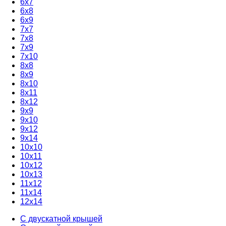
6x7
6x8
6x9
7x7
7x8
7x9
7x10
8x8
8x9
8x10
8x11
8x12
9x9
9x10
9x12
9x14
10x10
10x11
10x12
10x13
11x12
11x14
12x14
С двускатной крышей