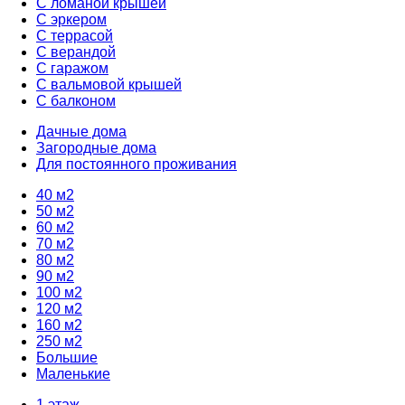
С ломаной крышей
С эркером
С террасой
С верандой
С гаражом
С вальмовой крышей
С балконом
Дачные дома
Загородные дома
Для постоянного проживания
40 м2
50 м2
60 м2
70 м2
80 м2
90 м2
100 м2
120 м2
160 м2
250 м2
Большие
Маленькие
1 этаж