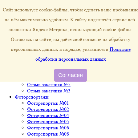
Сайт использует cookie-файлы, чтобы сделать ваше пребывани
строительство деревянных
домов и бань из бруса
Пн-Вс: 08:00 - 20:00
kostromskoi-srub@mail.ru
на нём максимально удобным. К cайту подключён сервис веб-
8 (996) 048-65-30
8 (930) 389-52-41
аналитики Яндекс Метрика, использующий cookie-файлы.
О нас
Оставаясь на сайте, вы даёте своё согласие на обработку
Каталог проектов
Каталог домов из бруса
персональных данных в порядке, указанном в
Политике
Бани из бруса
обработки персональных данных
Отзывы
Отзыв заказчика №1
Отзыв заказчика №2
Согласен
Отзыв заказчика №4
Отзыв заказчика №5
Отзыв заказчика №3
Фоторепортажи
Фоторепортаж №01
Фоторепортаж №02
Фоторепортаж №04
Фоторепортаж №05
Фоторепортаж №06
Фоторепортаж №08