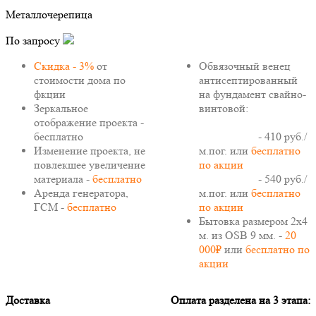
Металлочерепица
По запросу
Скидка - 3%
от
Обвязочный венец
стоимости дома по
антисептированный
фкции
на фундамент свайно-
Зеркальное
винтовой:
отображение проекта -
бесплатно
150х150 мм
- 410 руб./
Изменение проекта, не
м.пог. или
бесплатно
повлекшее увеличение
по акции
материала -
бесплатно
150х200 мм
- 540 руб./
Аренда генератора,
м.пог. или
бесплатно
ГСМ -
бесплатно
по акции
Бытовка размером 2х4
м. из OSB 9 мм. -
20
000₽
или
бесплатно по
акции
Доставка
Оплата разделена на 3 этапа: