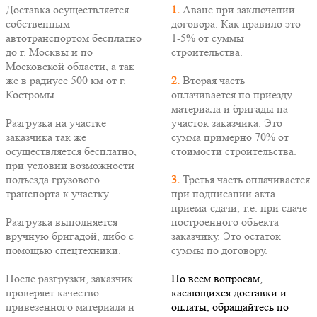
Доставка осуществляется
1.
Аванс при заключении
собственным
договора. Как правило это
автотранспортом бесплатно
1-5% от суммы
до г. Москвы и по
строительства.
Московской области, а так
же в радиусе 500 км от г.
2.
Вторая часть
Костромы.
оплачивается по приезду
материала и бригады на
Разгрузка на участке
участок заказчика. Это
заказчика так же
сумма примерно 70% от
осуществляется бесплатно,
стоимости строительства.
при условии возможности
подъезда грузового
3.
Третья часть оплачивается
транспорта к участку.
при подписании акта
приема-сдачи, т.е. при сдаче
Разгрузка выполняется
построенного объекта
вручную бригадой, либо с
заказчику. Это остаток
помощью спецтехники.
суммы по договору.
После разгрузки, заказчик
По всем вопросам,
проверяет качество
касающихся доставки и
привезенного материала и
оплаты, обращайтесь по