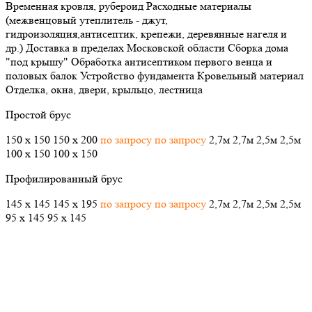
Временная кровля, рубероид
Расходные материалы
(межвенцовый утеплитель - джут,
гидроизоляция,антисептик, крепежи, деревянные нагеля и
др.)
Доставка в пределах Московской области
Сборка дома
"под крышу"
Обработка антисептиком первого венца и
половых балок
Устройство фундамента
Кровельный материал
Отделка, окна, двери, крыльцо, лестница
Простой брус
150 х 150
150 х 200
по запросу
по запросу
2,7м
2,7м
2,5м
2,5м
100 х 150
100 х 150
Профилированный брус
145 х 145
145 х 195
по запросу
по запросу
2,7м
2,7м
2,5м
2,5м
95 х 145
95 х 145